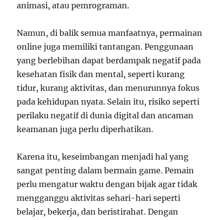
animasi, atau pemrograman.
Namun, di balik semua manfaatnya, permainan
online juga memiliki tantangan. Penggunaan
yang berlebihan dapat berdampak negatif pada
kesehatan fisik dan mental, seperti kurang
tidur, kurang aktivitas, dan menurunnya fokus
pada kehidupan nyata. Selain itu, risiko seperti
perilaku negatif di dunia digital dan ancaman
keamanan juga perlu diperhatikan.
Karena itu, keseimbangan menjadi hal yang
sangat penting dalam bermain game. Pemain
perlu mengatur waktu dengan bijak agar tidak
mengganggu aktivitas sehari-hari seperti
belajar, bekerja, dan beristirahat. Dengan