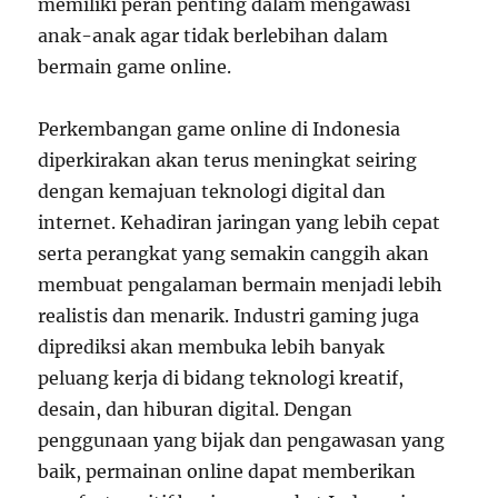
memiliki peran penting dalam mengawasi
anak-anak agar tidak berlebihan dalam
bermain game online.
Perkembangan game online di Indonesia
diperkirakan akan terus meningkat seiring
dengan kemajuan teknologi digital dan
internet. Kehadiran jaringan yang lebih cepat
serta perangkat yang semakin canggih akan
membuat pengalaman bermain menjadi lebih
realistis dan menarik. Industri gaming juga
diprediksi akan membuka lebih banyak
peluang kerja di bidang teknologi kreatif,
desain, dan hiburan digital. Dengan
penggunaan yang bijak dan pengawasan yang
baik, permainan online dapat memberikan