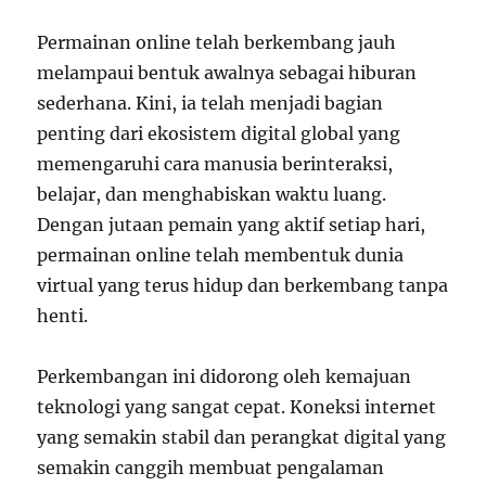
Permainan online telah berkembang jauh
melampaui bentuk awalnya sebagai hiburan
sederhana. Kini, ia telah menjadi bagian
penting dari ekosistem digital global yang
memengaruhi cara manusia berinteraksi,
belajar, dan menghabiskan waktu luang.
Dengan jutaan pemain yang aktif setiap hari,
permainan online telah membentuk dunia
virtual yang terus hidup dan berkembang tanpa
henti.
Perkembangan ini didorong oleh kemajuan
teknologi yang sangat cepat. Koneksi internet
yang semakin stabil dan perangkat digital yang
semakin canggih membuat pengalaman