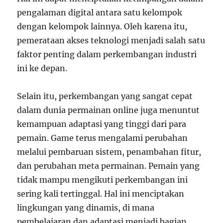
pengalaman digital antara satu kelompok
dengan kelompok lainnya. Oleh karena itu,
pemerataan akses teknologi menjadi salah satu
faktor penting dalam perkembangan industri
ini ke depan.
Selain itu, perkembangan yang sangat cepat
dalam dunia permainan online juga menuntut
kemampuan adaptasi yang tinggi dari para
pemain. Game terus mengalami perubahan
melalui pembaruan sistem, penambahan fitur,
dan perubahan meta permainan. Pemain yang
tidak mampu mengikuti perkembangan ini
sering kali tertinggal. Hal ini menciptakan
lingkungan yang dinamis, di mana
pembelajaran dan adaptasi menjadi bagian