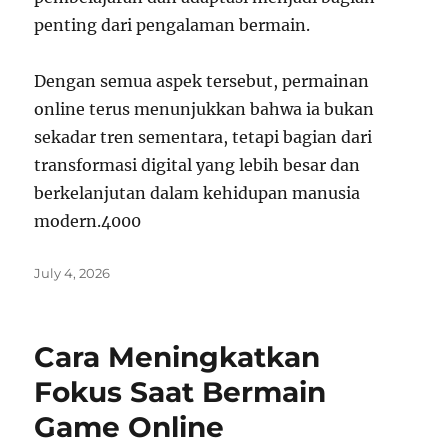
penting dari pengalaman bermain.
Dengan semua aspek tersebut, permainan
online terus menunjukkan bahwa ia bukan
sekadar tren sementara, tetapi bagian dari
transformasi digital yang lebih besar dan
berkelanjutan dalam kehidupan manusia
modern.4000
Posted
July 4, 2026
on
Cara Meningkatkan
Fokus Saat Bermain
Game Online