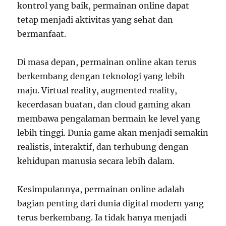
kontrol yang baik, permainan online dapat
tetap menjadi aktivitas yang sehat dan
bermanfaat.
Di masa depan, permainan online akan terus
berkembang dengan teknologi yang lebih
maju. Virtual reality, augmented reality,
kecerdasan buatan, dan cloud gaming akan
membawa pengalaman bermain ke level yang
lebih tinggi. Dunia game akan menjadi semakin
realistis, interaktif, dan terhubung dengan
kehidupan manusia secara lebih dalam.
Kesimpulannya, permainan online adalah
bagian penting dari dunia digital modern yang
terus berkembang. Ia tidak hanya menjadi