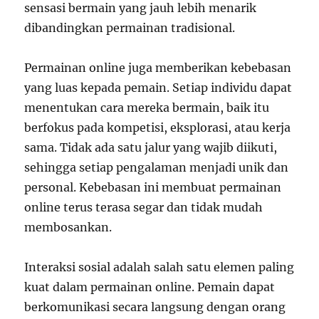
sensasi bermain yang jauh lebih menarik
dibandingkan permainan tradisional.
Permainan online juga memberikan kebebasan
yang luas kepada pemain. Setiap individu dapat
menentukan cara mereka bermain, baik itu
berfokus pada kompetisi, eksplorasi, atau kerja
sama. Tidak ada satu jalur yang wajib diikuti,
sehingga setiap pengalaman menjadi unik dan
personal. Kebebasan ini membuat permainan
online terus terasa segar dan tidak mudah
membosankan.
Interaksi sosial adalah salah satu elemen paling
kuat dalam permainan online. Pemain dapat
berkomunikasi secara langsung dengan orang