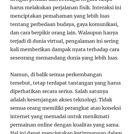
harus melakukan perjalanan fisik. Interaksi ini
menciptakan pemahaman yang lebih luas
tentang perbedaan budaya, gaya komunikasi,
dan cara berpikir orang lain. Walaupun hanya
terjadi di dunia virtual, pengalaman ini sering
kali memberikan dampak nyata terhadap cara
seseorang memandang dunia yang lebih luas.
Namun, di balik semua perkembangan
tersebut, tetap terdapat tantangan yang harus
diperhatikan secara serius. Salah satunya
adalah kesenjangan akses teknologi. Tidak
semua orang memiliki perangkat atau koneksi
internet yang memadai untuk menikmati
permainan online dengan kualitas yang sama.
Hal ini dapat menciptakan ketimpangan dalam