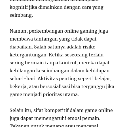
kognitif jika dimainkan dengan cara yang
seimbang.
Namun, perkembangan online gaming juga
membawa tantangan yang tidak dapat
diabaikan. Salah satunya adalah risiko
ketergantungan. Ketika seseorang terlalu
sering bermain tanpa kontrol, mereka dapat
kehilangan keseimbangan dalam kehidupan
sehari-hari. Aktivitas penting seperti belajar,
bekerja, atau bersosialisasi bisa terganggu jika
game menjadi prioritas utama.
Selain itu, sifat kompetitif dalam game online
juga dapat memengaruhi emosi pemain.
Tekanan untuk menang atau mencapai