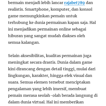
bermain menjadi lebih lancar
rajabet789
dan
realistis. Smartphone, komputer, dan konsol
game memungkinkan pemain untuk
terhubung ke dunia permainan kapan saja. Hal
ini menjadikan permainan online sebagai
hiburan yang sangat mudah diakses oleh
semua kalangan.
Selain aksesibilitas, kualitas permainan juga
meningkat secara drastis. Dunia dalam game
kini dirancang dengan detail tinggi, mulai dari
lingkungan, karakter, hingga efek visual dan
suara. Semua elemen tersebut menciptakan
pengalaman yang lebih imersif, membuat
pemain merasa seolah-olah berada langsung di
dalam dunia virtual. Hal ini memberikan