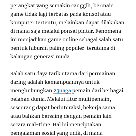
perangkat yang semakin canggih, bermain
game tidak lagi terbatas pada konsol atau
komputer tertentu, melainkan dapat dilakukan
di mana saja melalui ponsel pintar. Fenomena
ini menjadikan game online sebagai salah satu
bentuk hiburan paling populer, terutama di
kalangan generasi muda.
Salah satu daya tarik utama dari permainan
daring adalah kemampuannya untuk
menghubungkan
23naga
pemain dari berbagai
belahan dunia. Melalui fitur multipemain,
seseorang dapat berinteraksi, bekerja sama,
atau bahkan bersaing dengan pemain lain
secara real-time. Hal ini menciptakan
pengalaman sosial yang unik, di mana