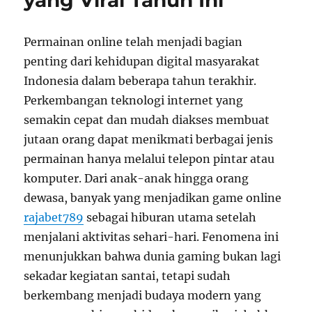
yang Viral Tahun Ini
Permainan online telah menjadi bagian
penting dari kehidupan digital masyarakat
Indonesia dalam beberapa tahun terakhir.
Perkembangan teknologi internet yang
semakin cepat dan mudah diakses membuat
jutaan orang dapat menikmati berbagai jenis
permainan hanya melalui telepon pintar atau
komputer. Dari anak-anak hingga orang
dewasa, banyak yang menjadikan game online
rajabet789
sebagai hiburan utama setelah
menjalani aktivitas sehari-hari. Fenomena ini
menunjukkan bahwa dunia gaming bukan lagi
sekadar kegiatan santai, tetapi sudah
berkembang menjadi budaya modern yang