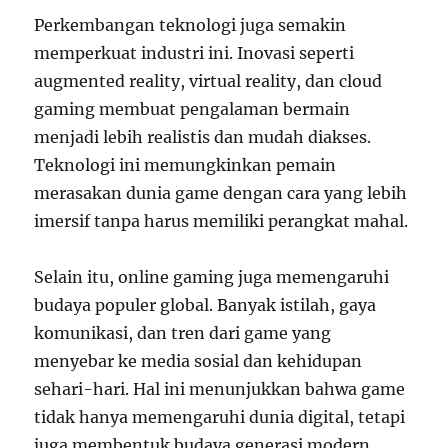
Perkembangan teknologi juga semakin
memperkuat industri ini. Inovasi seperti
augmented reality, virtual reality, dan cloud
gaming membuat pengalaman bermain
menjadi lebih realistis dan mudah diakses.
Teknologi ini memungkinkan pemain
merasakan dunia game dengan cara yang lebih
imersif tanpa harus memiliki perangkat mahal.
Selain itu, online gaming juga memengaruhi
budaya populer global. Banyak istilah, gaya
komunikasi, dan tren dari game yang
menyebar ke media sosial dan kehidupan
sehari-hari. Hal ini menunjukkan bahwa game
tidak hanya memengaruhi dunia digital, tetapi
juga membentuk budaya generasi modern.