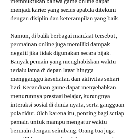
membuktikan bahwa game online dapat
menjadi karier yang serius apabila ditekuni
dengan disiplin dan keterampilan yang baik.
Namun, di balik berbagai manfaat tersebut,
permainan online juga memiliki dampak
negatif jika tidak digunakan secara bijak.
Banyak pemain yang menghabiskan waktu
terlalu lama di depan layar hingga
mengganggu kesehatan dan aktivitas sehari-
hari. Kecanduan game dapat menyebabkan
menurunnya prestasi belajar, kurangnya
interaksi sosial di dunia nyata, serta gangguan
pola tidur. Oleh karena itu, penting bagi setiap
pemain untuk mampu mengatur waktu
bermain dengan seimbang. Orang tua juga